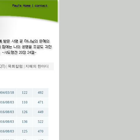
QT)
|
목회칼럼
|
지혜의 한마디
작성일
추천
조회
004/03/18
122
492
016/08/03
110
471
016/08/03
126
449
016/08/03
136
522
016/08/03
125
470