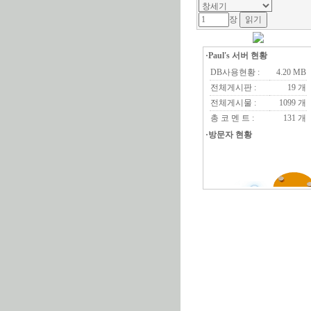
장
·Paul's 서버 현황
DB사용현황 :
4.20 MB
전체게시판 :
19 개
전체게시물 :
1099 개
총 코 멘 트 :
131 개
·방문자 현황