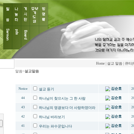
Home
|
설교 말씀
|
큐티(
말씀>
설교말씀
번호
제목
작성자
김순호
Notice
설교 듣기
2
김순호
44
하나님이 찾으시는 그 한 사람
2
김순호
43
하나님의 영광보다 더 사랑하였더라
2
김순호
42
하나님 바라보기
2
김순호
41
우리는 파수꾼입니다
2